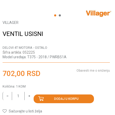
1
2
VILLAGER
VENTIL USISNI
DELOVI 4T MOTORA - OSTALO
Šifra artikla:
052225
Model uređaja:
T375 - 2018 / PWRB51A
Obavesti me o sniženju
702,00
RSD
Količina:
1
KOM
DODAJ U KORPU
Sačuvajte u listi želja