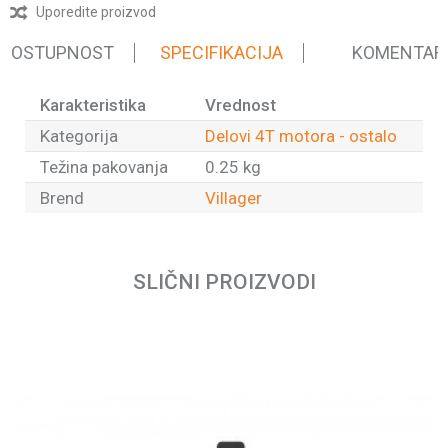
Uporedite proizvod
 DOSTUPNOST
SPECIFIKACIJA
KOMENTAR
Karakteristika
Vrednost
Kategorija
Delovi 4T motora - ostalo
Težina pakovanja
0.25 kg
Brend
Villager
Ime/Nadimak
SLIČNI PROIZVODI
Email
Poruka