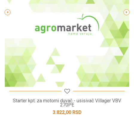
POŠALJI
Starter kpt. za motorni duvač - usisivač Villager VBV
270PE
3.822,00
RSD