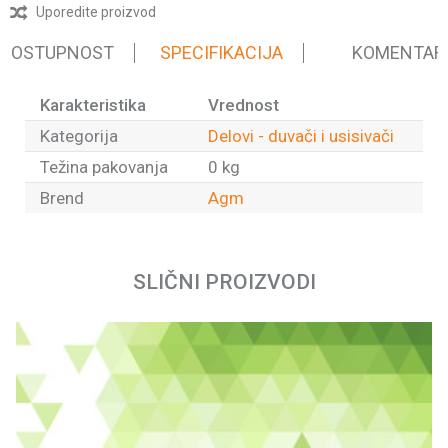
Uporedite proizvod
 DOSTUPNOST
SPECIFIKACIJA
KOMENTAR
Karakteristika
Vrednost
Kategorija
Delovi - duvači i usisivači
Težina pakovanja
0 kg
Brend
Agm
Ime/Nadimak
SLIČNI PROIZVODI
Email
Poruka