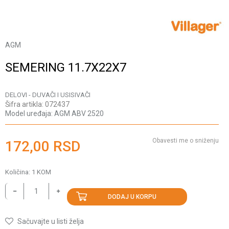
AGM
SEMERING 11.7X22X7
DELOVI - DUVAČI I USISIVAČI
Šifra artikla:
072437
Model uređaja:
AGM ABV 2520
Obavesti me o sniženju
172,00
RSD
Količina:
1
KOM
DODAJ U KORPU
Sačuvajte u listi želja