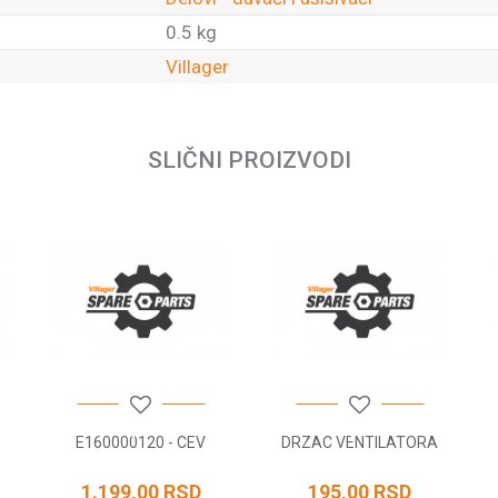
0.5 kg
Villager
Email
SLIČNI PROIZVODI
E160000120 - CEV
DRZAC VENTILATORA
1.199,00
RSD
195,00
RSD