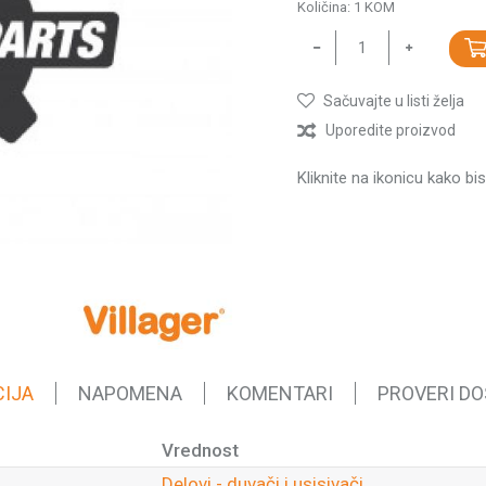
Količina:
1
KOM
Sačuvajte u listi želja
Uporedite proizvod
Kliknite na ikonicu kako bi
CIJA
NAPOMENA
KOMENTARI
PROVERI D
Vrednost
Delovi - duvači i usisivači