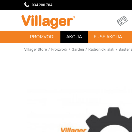
DAVNICU
034 200 784
SVE ZA VAŠU KUĆU, DVORIŠTE I BAŠTU
PROIZVODI
AKCIJA
FUSE AKCIJA
Villager Store
Proizvodi
Garden
Radionički alati
Baštensk