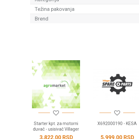
Težina pakovanja
Brend
Ime/Nadimak
Poruka
POŠALJI
V DUVACA
Starter kpt. za motorni
X692000190 - KESA
duvač - usisivač Villager
VBV 270PE
RSD
3.822,00
RSD
5.999,00
RSD