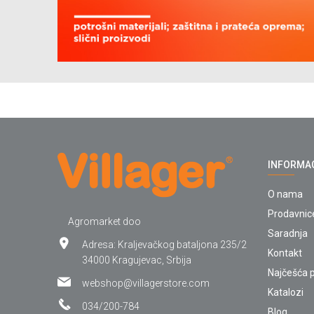
INFORMA
O nama
Prodavnic
Agromarket doo
Saradnja
Adresa: Kraljevačkog bataljona 235/2
Kontakt
34000 Kragujevac, Srbija
Najčešća p
webshop@villagerstore.com
Katalozi
034/200-784
Blog