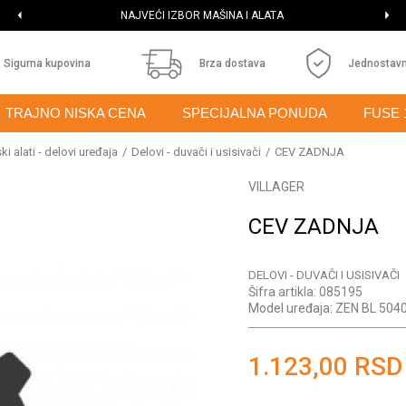
NAJVEĆI IZBOR MAŠINA I ALATA
Sigurna kupovina
Brza dostava
Jednostavn
TRAJNO NISKA CENA
SPECIJALNA PONUDA
FUSE 
i alati - delovi uređaja
Delovi - duvači i usisivači
CEV ZADNJA
VILLAGER
CEV ZADNJA
DELOVI - DUVAČI I USISIVAČI
Šifra artikla:
085195
Model uređaja:
ZEN BL 504
1.123,00
RSD