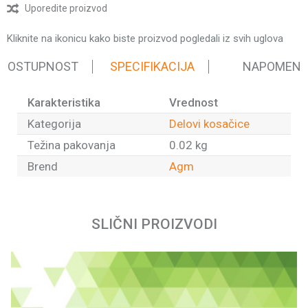
Uporedite proizvod
Kliknite na ikonicu kako biste proizvod pogledali iz svih uglova
 DOSTUPNOST
SPECIFIKACIJA
NAPOMEN
Karakteristika
Vrednost
Kategorija
Delovi kosačice
Težina pakovanja
0.02 kg
Brend
Agm
Ime/Nadimak
SLIČNI PROIZVODI
Email