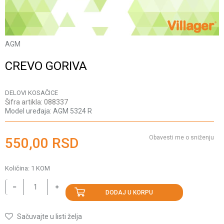
AGM
CREVO GORIVA
DELOVI KOSAČICE
Šifra artikla:
088337
Model uređaja:
AGM 5324 R
Obavesti me o sniženju
550,00
RSD
Količina:
1
KOM
DODAJ U KORPU
Sačuvajte u listi želja