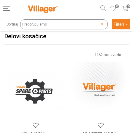
0
0
Filteri
Sortiraj
Delovi kosačice
1162
proizvoda