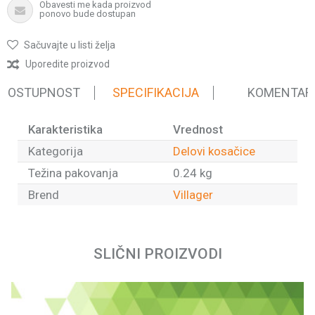
Obavesti me kada proizvod
ponovo bude dostupan
Sačuvajte u listi želja
Uporedite proizvod
 DOSTUPNOST
SPECIFIKACIJA
KOMENTAR
Karakteristika
Vrednost
Kategorija
Delovi kosačice
Težina pakovanja
0.24 kg
Brend
Villager
Ime/Nadimak
SLIČNI PROIZVODI
Email