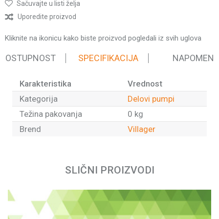
Sačuvajte u listi želja
Uporedite proizvod
Kliknite na ikonicu kako biste proizvod pogledali iz svih uglova
 DOSTUPNOST
SPECIFIKACIJA
NAPOMEN
Karakteristika
Vrednost
Kategorija
Delovi pumpi
Težina pakovanja
0 kg
Brend
Villager
Ime/Nadimak
SLIČNI PROIZVODI
Email