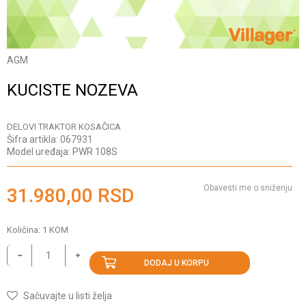
AGM
KUCISTE NOZEVA
DELOVI TRAKTOR KOSAČICA
Šifra artikla:
067931
Model uređaja:
PWR 108S
Obavesti me o sniženju
31.980,00
RSD
Količina:
1
KOM
DODAJ U KORPU
Sačuvajte u listi želja