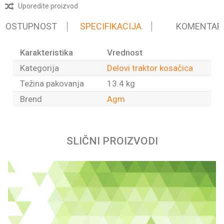
Uporedite proizvod
 DOSTUPNOST
SPECIFIKACIJA
KOMENTAR
Karakteristika
Vrednost
Kategorija
Delovi traktor kosačica
Težina pakovanja
13.4 kg
Brend
Agm
Ime/Nadimak
SLIČNI PROIZVODI
Email
Poruka