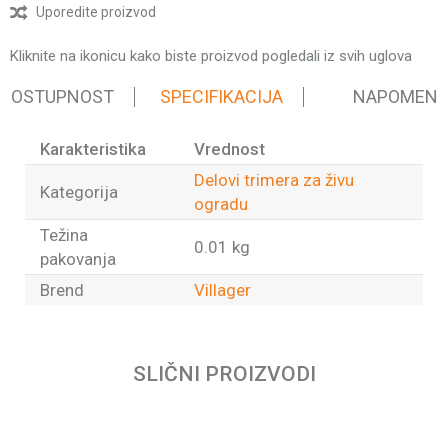
Uporedite proizvod
Kliknite na ikonicu kako biste proizvod pogledali iz svih uglova
 DOSTUPNOST
SPECIFIKACIJA
NAPOMEN
Karakteristika
Vrednost
Delovi trimera za živu
Kategorija
ogradu
Težina
0.01 kg
pakovanja
Brend
Villager
Ime/Nadimak
SLIČNI PROIZVODI
Email