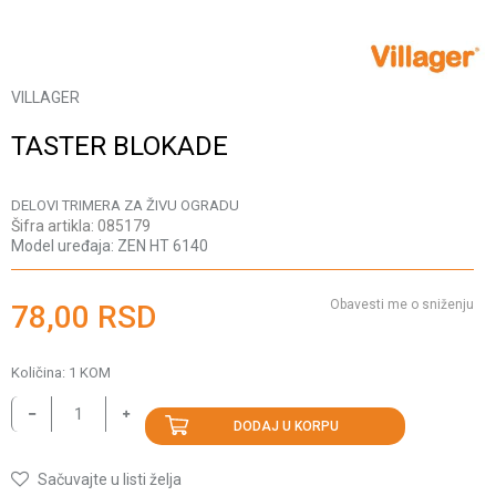
VILLAGER
TASTER BLOKADE
DELOVI TRIMERA ZA ŽIVU OGRADU
Šifra artikla:
085179
Model uređaja:
ZEN HT 6140
Obavesti me o sniženju
78,00
RSD
Količina:
1
KOM
DODAJ U KORPU
Sačuvajte u listi želja