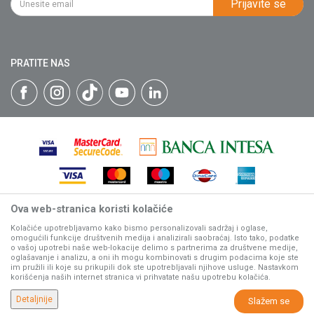
Prijavite se
Isporuka
Katalozi
Matični broj: 07593252
Click & Collect
Blog
Načini plaćanja
PRATITE NAS
Plaćanje karticama
Web kredit Raiffeisen banke
Pravo na odustajanje
Reklamacije
Povraćaj sredstava
Zamena artikala
Ova web-stranica koristi kolačiće
Nastojimo da budemo što precizniji u opisu proizvoda, prikazu
slika i samih cena, ali ne možemo garantovati da su sve
Kolačiće upotrebljavamo kako bismo personalizovali sadržaj i oglase,
omogućili funkcije društvenih medija i analizirali saobraćaj. Isto tako, podatke
informacije kompletne i bez grešaka.
o vašoj upotrebi naše web-lokacije delimo s partnerima za društvene medije,
Svi artikli prikazani na sajtu su deo naše ponude, ali ne
oglašavanje i analizu, a oni ih mogu kombinovati s drugim podacima koje ste
podrazumeva da su dostupni u svakom trenutku.
im pružili ili koje su prikupili dok ste upotrebljavali njihove usluge. Nastavkom
korišćenja naših internet stranica vi prihvatate našu upotrebu kolačića.
www.villagerstore.com
NB SOFT
©2026
, Izrada
. Sva prava zadržana.
Detaljnije
Slažem se