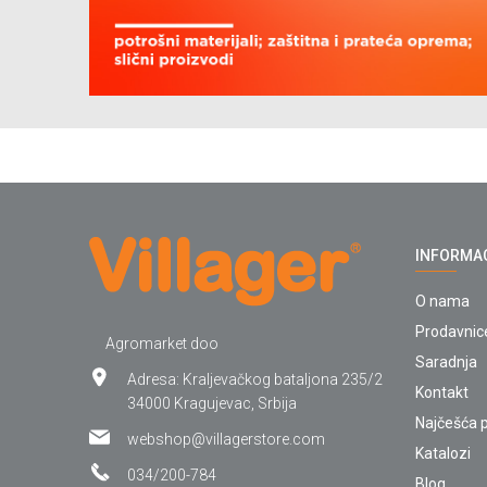
INFORMA
O nama
Prodavnic
Agromarket doo
Saradnja
Adresa: Kraljevačkog bataljona 235/2
Kontakt
34000 Kragujevac, Srbija
Najčešća p
webshop@villagerstore.com
Katalozi
034/200-784
Blog