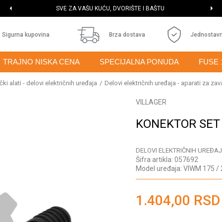
SVE ZA VAŠU KUĆU, DVORIŠTE I BAŠTU
Sigurna kupovina
Brza dostava
Jednostavn
TRAJNO NISKA CENA
SPECIJALNA PONUDA
FUSE 
ki alati - delovi električnih uređaja
Delovi električnih uređaja - aparati za zav
VILLAGER
KONEKTOR SET
DELOVI ELEKTRIČNIH UREĐAJ
Šifra artikla:
057692
Model uređaja:
VIWM 175 / 
1.404,00
RSD