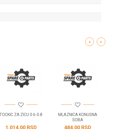
TOCKIC ZA ZICU 0.6-0.8
MLAZNICA KONUSNA
NOSAC S
SOBA
P
1.014,00
RSD
484,00
RSD
1.38