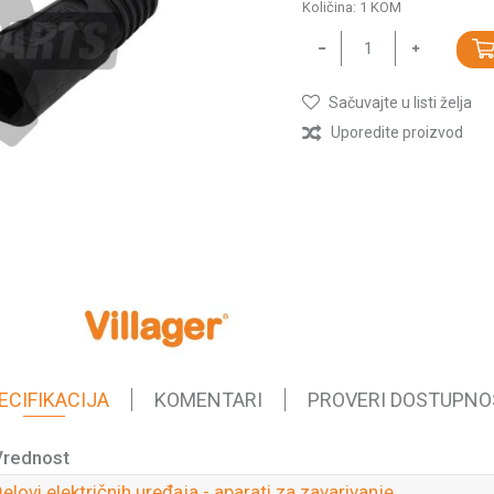
Količina:
1
KOM
Sačuvajte u listi želja
Uporedite proizvod
ECIFIKACIJA
KOMENTARI
PROVERI DOSTUPNO
Vrednost
elovi električnih uređaja - aparati za zavarivanje