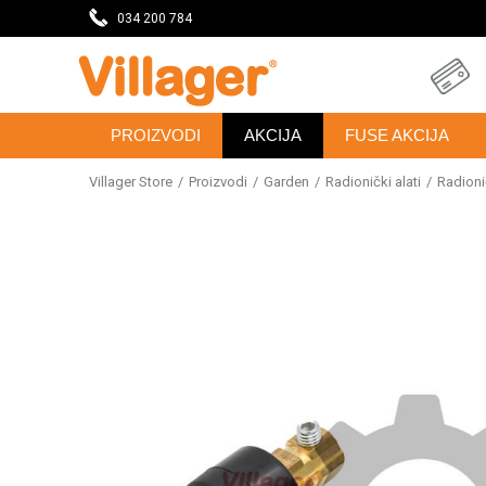
eseca
034 200 784
DOBRODOŠLI NA VILLAGER ONLINE PRODAVNICU
PROIZVODI
AKCIJA
FUSE AKCIJA
Villager Store
Proizvodi
Garden
Radionički alati
Radionič