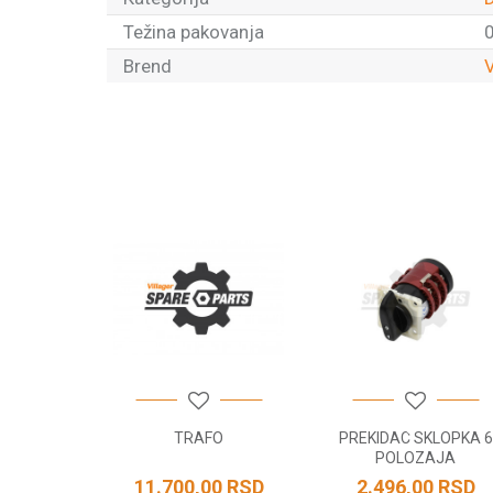
Težina pakovanja
0
Brend
V
Ime/Nadimak
Poruka
POŠALJI
TOR
TRAFO
PREKIDAC SKLOPKA 6
POLOZAJA
RSD
11.700,00
RSD
2.496,00
RSD