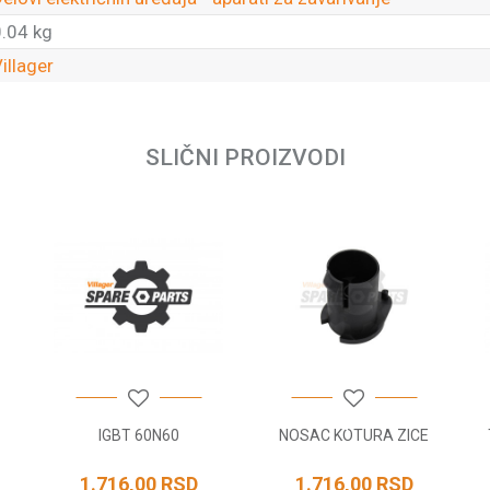
.04 kg
illager
Email
SLIČNI PROIZVODI
IGBT 60N60
NOSAC KOTURA ZICE
1.716,00
RSD
1.716,00
RSD