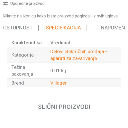
Uporedite proizvod
Kliknite na ikonicu kako biste proizvod pogledali iz svih uglova
 DOSTUPNOST
SPECIFIKACIJA
NAPOMEN
Karakteristika
Vrednost
Delovi električnih uređaja -
Kategorija
aparati za zavarivanje
Težina
0.01 kg
pakovanja
Brend
Villager
Ime/Nadimak
SLIČNI PROIZVODI
Email