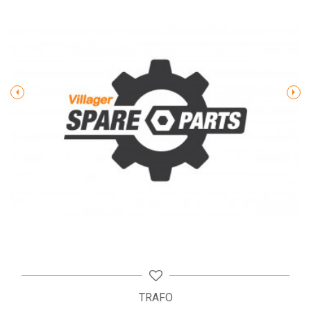
Poruka
POŠALJI
TRAFO