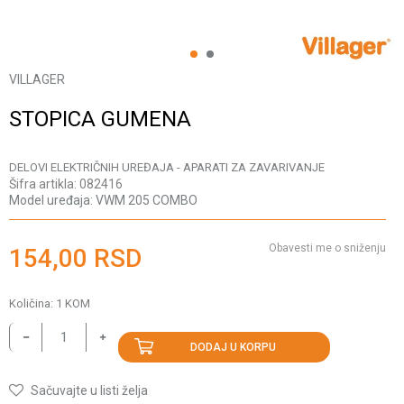
1
2
VILLAGER
STOPICA GUMENA
DELOVI ELEKTRIČNIH UREĐAJA - APARATI ZA ZAVARIVANJE
Šifra artikla:
082416
Model uređaja:
VWM 205 COMBO
Obavesti me o sniženju
154,00
RSD
Količina:
1
KOM
DODAJ U KORPU
Sačuvajte u listi želja