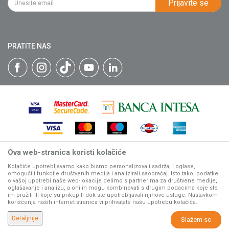
Prijavite se
Isporuka
Katalozi
Matični broj: 07593252
Click & Collect
Blog
Načini plaćanja
PRATITE NAS
Plaćanje karticama
Web kredit Raiffeisen banke
Pravo na odustajanje
Reklamacije
Povraćaj sredstava
Zamena artikala
Ova web-stranica koristi kolačiće
Nastojimo da budemo što precizniji u opisu proizvoda, prikazu
slika i samih cena, ali ne možemo garantovati da su sve
Kolačiće upotrebljavamo kako bismo personalizovali sadržaj i oglase,
omogućili funkcije društvenih medija i analizirali saobraćaj. Isto tako, podatke
informacije kompletne i bez grešaka.
o vašoj upotrebi naše web-lokacije delimo s partnerima za društvene medije,
Svi artikli prikazani na sajtu su deo naše ponude, ali ne
oglašavanje i analizu, a oni ih mogu kombinovati s drugim podacima koje ste
podrazumeva da su dostupni u svakom trenutku.
im pružili ili koje su prikupili dok ste upotrebljavali njihove usluge. Nastavkom
korišćenja naših internet stranica vi prihvatate našu upotrebu kolačića.
www.villagerstore.com
NB SOFT
©2026
, Izrada
. Sva prava zadržana.
Detaljnije
Slažem se