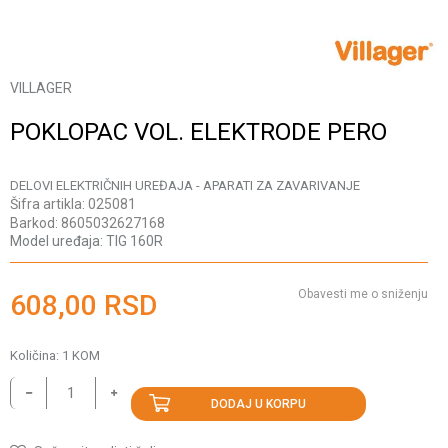
VILLAGER
POKLOPAC VOL. ELEKTRODE PERO
DELOVI ELEKTRIČNIH UREĐAJA - APARATI ZA ZAVARIVANJE
Šifra artikla:
025081
Barkod:
8605032627168
Model uređaja:
TIG 160R
Obavesti me o sniženju
608,00
RSD
Količina:
1
KOM
DODAJ U KORPU