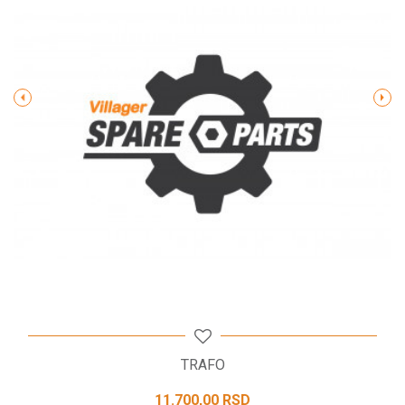
Poruka
POŠALJI
TRAFO
11.700,00
RSD