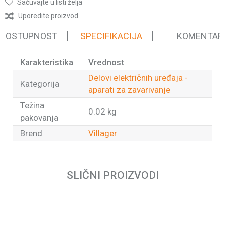
Sačuvajte u listi želja
Uporedite proizvod
 DOSTUPNOST
SPECIFIKACIJA
KOMENTAR
Karakteristika
Vrednost
Delovi električnih uređaja -
Kategorija
aparati za zavarivanje
Težina
0.02 kg
pakovanja
Brend
Villager
Ime/Nadimak
SLIČNI PROIZVODI
Email