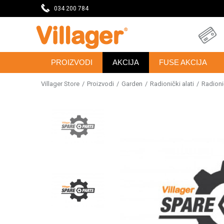
DAVNICU
034 200 784
SVE ZA VAŠU KUĆU, DVORIŠTE I BAŠTU
PROIZVODI
AKCIJA
FUSE AKCIJA
Villager Store
Proizvodi
Garden
Radionički alati
Radionič