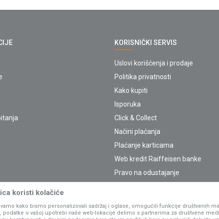
CIJE
KORISNIČKI SERVIS
Uslovi korišćenja i prodaje
e
Politika privatnosti
Kako kupiti
Isporuka
itanja
Click & Collect
Načini plaćanja
Plaćanje karticama
Web kredit Raiffeisen banke
Pravo na odustajanje
Reklamacije
ca koristi kolačiće
Povraćaj sredstava
vamo kako bismo personalizovali sadržaj i oglase, omogućili funkcije društvenih medi
Zamena artikala
ko, podatke o vašoj upotrebi naše web-lokacije delimo s partnerima za društvene medi