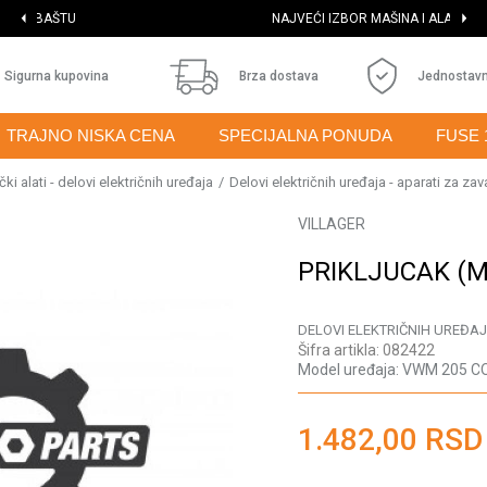
NAJVEĆI IZBOR MAŠINA I ALATA
Sigurna kupovina
Brza dostava
Jednostavn
TRAJNO NISKA CENA
SPECIJALNA PONUDA
FUSE 
ki alati - delovi električnih uređaja
Delovi električnih uređaja - aparati za zav
VILLAGER
PRIKLJUCAK (M
DELOVI ELEKTRIČNIH UREĐAJ
Šifra artikla:
082422
Model uređaja:
VWM 205 
1.482,00
RSD