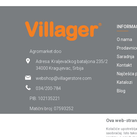
INFORMA
O nama
Prodavnic
Agromarket doo
Saradnja
Adresa: Kraljevačkog bataljona 235/2
Kontakt
34000 Kragujevac, Srbija
Najčešća p
webshop@villagerstore.com
Katalozi
034/200-784
Blog
PIB: 102135221
Matični broj: 07593252
Ova web-strani
Kolačiće upotreblja
saobraćaj. Isto ta