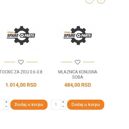
TOCKIC ZA ZICU 0.6-0.8
MLAZNICA KONUSNA
NOSAC S
SOBA
P
1.014,00
RSD
484,00
RSD
1.38
Dodaj u korpu
Dodaj u korpu