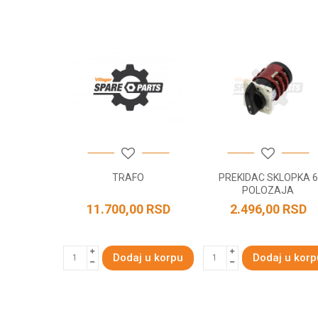
Poruka
POŠALJI
TOR
TRAFO
PREKIDAC SKLOPKA 6
POLOZAJA
RSD
11.700,00
RSD
2.496,00
RSD
 u korpu
Dodaj u korpu
Dodaj u korp