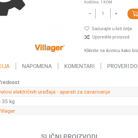
Količina:
1
KOM
Sačuvajte u listi želja
Uporedite proizvod
Kliknite na ikonicu kako bi
CIJA
NAPOMENA
KOMENTARI
PROVERI D
Vrednost
elovi električnih uređaja - aparati za zavarivanje
.35 kg
illager
Email
SLIČNI PROIZVODI