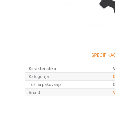
SPECIFIKA
Karakteristika
Kategorija
D
Težina pakovanja
0
Brend
V
Ime/Nadimak