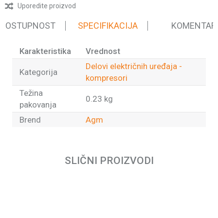
Uporedite proizvod
 DOSTUPNOST
SPECIFIKACIJA
KOMENTAR
Karakteristika
Vrednost
Delovi električnih uređaja -
Kategorija
kompresori
Težina
0.23 kg
pakovanja
Brend
Agm
Ime/Nadimak
SLIČNI PROIZVODI
Email