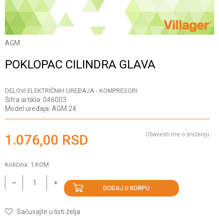
AGM
POKLOPAC CILINDRA GLAVA
DELOVI ELEKTRIČNIH UREĐAJA - KOMPRESORI
Šifra artikla:
046003
Model uređaja:
AGM 24
Obavesti me o sniženju
1.076,00
RSD
Količina:
1
KOM
DODAJ U KORPU
Sačuvajte u listi želja