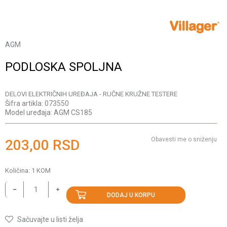
AGM
PODLOSKA SPOLJNA
DELOVI ELEKTRIČNIH UREĐAJA - RUČNE KRUŽNE TESTERE
Šifra artikla:
073550
Model uređaja:
AGM CS185
Obavesti me o sniženju
203,00
RSD
Količina:
1
KOM
DODAJ U KORPU
Sačuvajte u listi želja