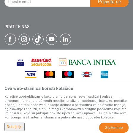
Prijavite se
Isporuka
Katalozi
Matični broj: 07593252
Click & Collect
Blog
Načini plaćanja
PRATITE NAS
Plaćanje karticama
Web kredit Raiffeisen banke
Pravo na odustajanje
Reklamacije
Povraćaj sredstava
Zamena artikala
Ova web-stranica koristi kolačiće
Nastojimo da budemo što precizniji u opisu proizvoda, prikazu
slika i samih cena, ali ne možemo garantovati da su sve
Kolačiće upotrebljavamo kako bismo personalizovali sadržaj i oglase,
omogućili funkcije društvenih medija i analizirali saobraćaj. Isto tako, podatke
informacije kompletne i bez grešaka.
o vašoj upotrebi naše web-lokacije delimo s partnerima za društvene medije,
Svi artikli prikazani na sajtu su deo naše ponude, ali ne
oglašavanje i analizu, a oni ih mogu kombinovati s drugim podacima koje ste
podrazumeva da su dostupni u svakom trenutku.
im pružili ili koje su prikupili dok ste upotrebljavali njihove usluge. Nastavkom
korišćenja naših internet stranica vi prihvatate našu upotrebu kolačića.
www.villagerstore.com
NB SOFT
©2026
, Izrada
. Sva prava zadržana.
Detaljnije
Slažem se