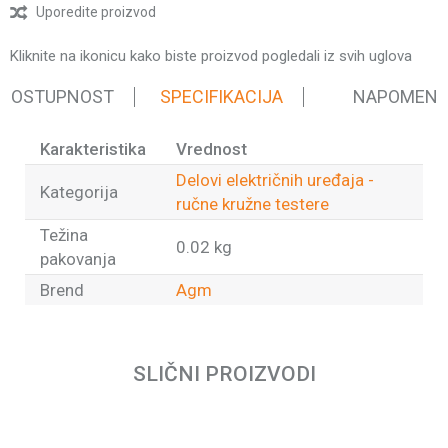
Uporedite proizvod
Kliknite na ikonicu kako biste proizvod pogledali iz svih uglova
 DOSTUPNOST
SPECIFIKACIJA
NAPOMEN
Karakteristika
Vrednost
Delovi električnih uređaja -
Kategorija
ručne kružne testere
Težina
0.02 kg
pakovanja
Brend
Agm
Ime/Nadimak
SLIČNI PROIZVODI
Email