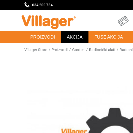
eseca
034 200 784
DOBRODOŠLI NA VILLAGER ONLINE PRODAVNICU
PROIZVODI
AKCIJA
FUSE AKCIJA
Villager Store
Proizvodi
Garden
Radionički alati
Radionič