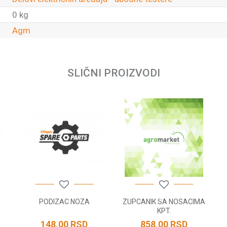
0 kg
Agm
Email
SLIČNI PROIZVODI
PODIZAC NOZA
ZUPCANIK SA NOSACIMA
KPT.
148,00
RSD
858,00
RSD