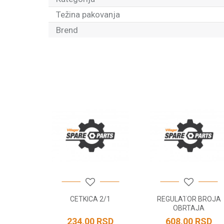
Težina pakovanja
Brend
Ime/Nadimak
Poruka
POŠALJI
PRASINU
CETKICA 2/1
REGULATOR BROJA
OBRTAJA
RSD
234,00
RSD
608,00
RSD