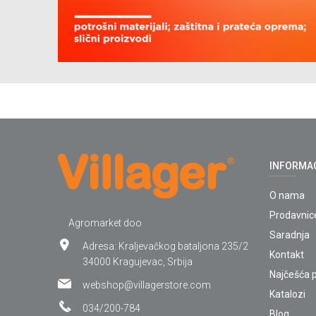
INFORMA
O nama
Prodavnic
Agromarket doo
Saradnja
Adresa: Kraljevačkog bataljona 235/2
Kontakt
34000 Kragujevac, Srbija
Najčešća p
webshop@villagerstore.com
Katalozi
034/200-784
Blog