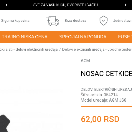
SVE ZA VAŠU KUĆU, DVORIŠTE I BAŠTU
Sigurna kupovina
Brza dostava
Jednostavn
TRAJNO NISKA CENA
SPECIJALNA PONUDA
FUSE 
ki alati - delovi električnih uređaja
Delovi električnih uređaja - ubodne tester
AGM
NOSAC CETKIC
DELOVI ELEKTRIČNIH UREĐAJ
Šifra artikla:
054214
Model uređaja:
AGM JS8
62,00
RSD