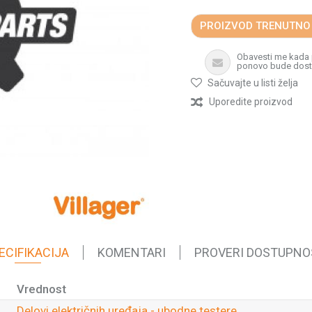
PROIZVOD TRENUTNO
Obavesti me kada
ponovo bude dos
Sačuvajte u listi želja
Uporedite proizvod
ECIFIKACIJA
KOMENTARI
PROVERI DOSTUPNO
Vrednost
Delovi električnih uređaja - ubodne testere