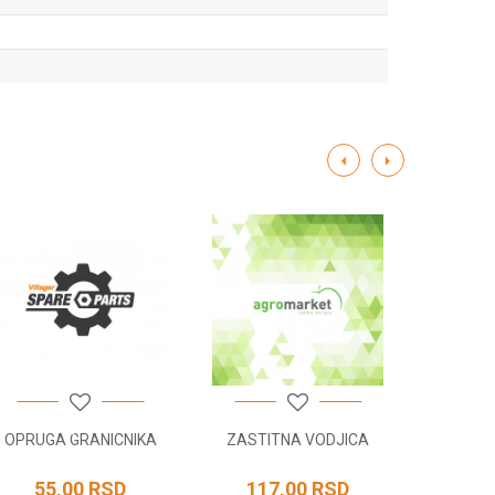
OPRUGA GRANICNIKA
ZASTITNA VODJICA
STIT
55,00
RSD
117,00
RSD
117