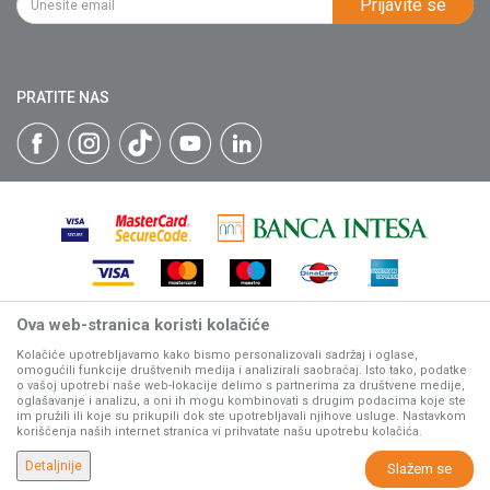
Prijavite se
Isporuka
Katalozi
Matični broj: 07593252
Click & Collect
Blog
Načini plaćanja
PRATITE NAS
Plaćanje karticama
Web kredit Raiffeisen banke
Pravo na odustajanje
Reklamacije
Povraćaj sredstava
Zamena artikala
Ova web-stranica koristi kolačiće
Nastojimo da budemo što precizniji u opisu proizvoda, prikazu
slika i samih cena, ali ne možemo garantovati da su sve
Kolačiće upotrebljavamo kako bismo personalizovali sadržaj i oglase,
omogućili funkcije društvenih medija i analizirali saobraćaj. Isto tako, podatke
informacije kompletne i bez grešaka.
o vašoj upotrebi naše web-lokacije delimo s partnerima za društvene medije,
Svi artikli prikazani na sajtu su deo naše ponude, ali ne
oglašavanje i analizu, a oni ih mogu kombinovati s drugim podacima koje ste
podrazumeva da su dostupni u svakom trenutku.
im pružili ili koje su prikupili dok ste upotrebljavali njihove usluge. Nastavkom
korišćenja naših internet stranica vi prihvatate našu upotrebu kolačića.
www.villagerstore.com
NB SOFT
©2026
, Izrada
. Sva prava zadržana.
Detaljnije
Slažem se