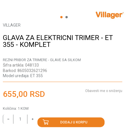
1
2
VILLAGER
GLAVA ZA ELEKTRICNI TRIMER - ET
355 - KOMPLET
REZNI PRIBOR ZA TRIMERE - GLAVE SA SILKOM
Šifra artikla:
048133
Barkod:
8605032621296
Model uređaja:
ET 355
Obavesti me o sniženju
655,00
RSD
Količina:
1
KOM
DODAJ U KORPU