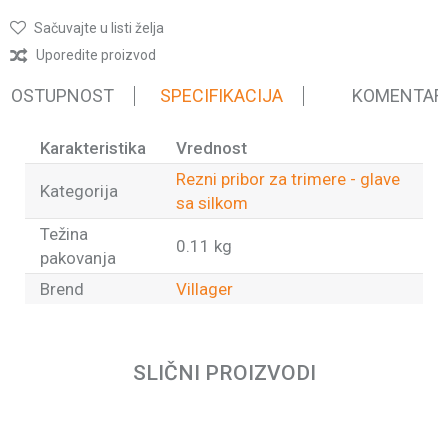
Sačuvajte u listi želja
Uporedite proizvod
 DOSTUPNOST
SPECIFIKACIJA
KOMENTAR
Karakteristika
Vrednost
Rezni pribor za trimere - glave
Kategorija
sa silkom
Težina
0.11 kg
pakovanja
Brend
Villager
Ime/Nadimak
SLIČNI PROIZVODI
Email