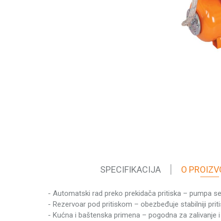
SPECIFIKACIJA
O PROIZV
- Automatski rad preko prekidača pritiska – pumpa se u
Karakteristika
- Rezervoar pod pritiskom – obezbeđuje stabilniji prit
Kategorija
- Kućna i baštenska primena – pogodna za zalivanje