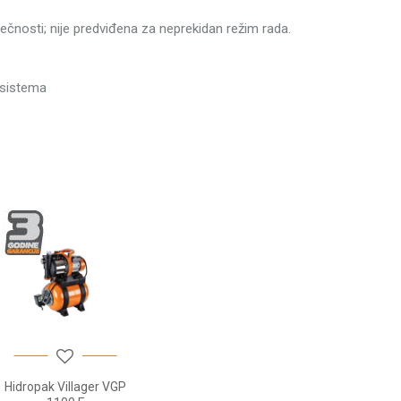
9 kg
tečnosti; nije predviđena za neprekidan režim rada.
ger
ktorski
z sistema
V ~ 50 Hz
0 W
dine
m³/h
C
25 mm)
25 mm)
r
m
Hidropak Villager VGP