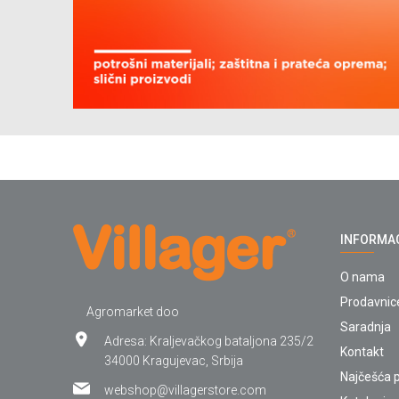
INFORMA
O nama
Prodavnic
Agromarket doo
Saradnja
Adresa: Kraljevačkog bataljona 235/2
Kontakt
34000 Kragujevac, Srbija
Najčešća p
webshop@villagerstore.com