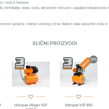
19.5
i i vodi iz bazena.
, hemikalije, slanu vodu, abrazivne tečnosti i zapaljive/eksplozivne 
Villa
Kole
zaptivenost spojeva i stanje usisnog creva. Nakon rada isprazniti vodu i
230 
Email
130
3 go
SLIČNI PROIZVODI
5.4 
35° 
30
%
1" (
1" (
9 m
3 ba
19 l
47 
1
Hidropak Villager VGP
Hidropak VGP 800