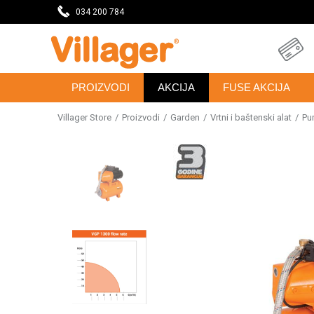
DAVNICU
034 200 784
SVE ZA VAŠU KUĆU, DVORIŠTE I BAŠTU
PROIZVODI
AKCIJA
FUSE AKCIJA
Villager Store
Proizvodi
Garden
Vrtni i baštenski alat
Pu