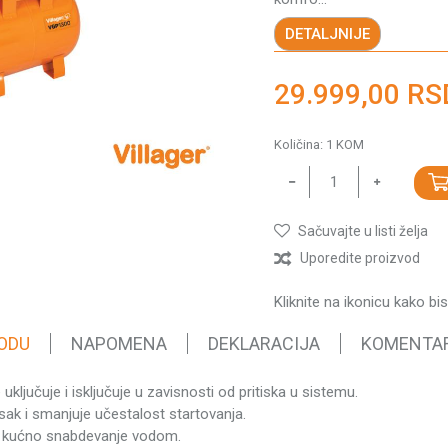
DETALJNIJE
29.999,00
RS
Količina:
1
KOM
Sačuvajte u listi želja
Uporedite proizvod
Kliknite na ikonicu kako bi
ODU
NAPOMENA
DEKLARACIJA
KOMENTA
ključuje i isključuje u zavisnosti od pritiska u sistemu.
Vred
isak i smanjuje učestalost startovanja.
Hidr
 i kućno snabdevanje vodom.