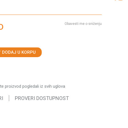
Obavesti me o sniženju
D
DODAJ U KORPU
ste proizvod pogledali iz svih uglova
RI
PROVERI DOSTUPNOST
nost
opaci