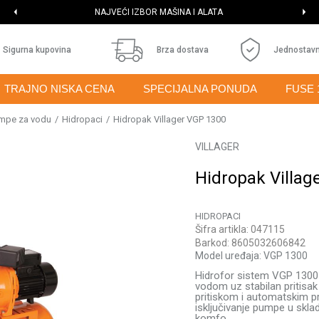
NAJVEĆI IZBOR MAŠINA I ALATA
Sigurna kupovina
Brza dostava
Jednostavn
TRAJNO NISKA CENA
SPECIJALNA PONUDA
FUSE 
mpe za vodu
Hidropaci
Hidropak Villager VGP 1300
VILLAGER
Hidropak Villag
HIDROPACI
Šifra artikla:
047115
Barkod:
8605032606842
Model uređaja:
VGP 1300
Hidrofor sistem VGP 1300
vodom uz stabilan pritisak
pritiskom i automatskim p
isključivanje pumpe u skl
komfo
...