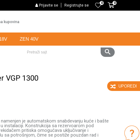
0
0
PLAĆANJE KARTICAMA BANKE INTESA NA 6 RATA
Prijavite se
Registrujte se
Web k
a kupovina
18V
ZEN 40V
Pretraži sajt
er VGP 1300
UPOREDI
 namenjen je automatskom snabdevanju kuće i bašte
 u instalaciji. Konstrukcija sa rezervoarom pod
rekidačem pritiska omogućava uključivanje i
adu sa potrošnjom, čime se postiže pouzdan rad i