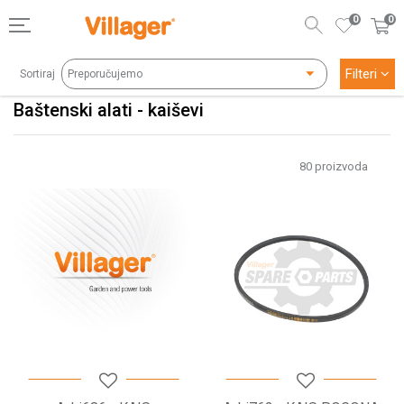
0
0
Filteri
Sortiraj
Baštenski alati - kaiševi
80
proizvoda