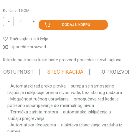
Količina:
1
KOM
DODAJ U KORPU
Sačuvajte u listi želja
Uporedite proizvod
Kliknite na ikonicu kako biste proizvod pogledali iz svih uglova
 DOSTUPNOST
SPECIFIKACIJA
O PROIZVOD
- Automatski rad preko plovka – pumpa se samostalno
Karakteristika
Vrednost
uključuje i isključuje prema nivou vode, bez stalnog nadzora.
Kategorija
Potapajuće
- Mogućnost ručnog upravljanja – omogućava rad kada je
Težina pakovanja
4.22 kg
potrebno ispumpavanje do minimalnog nivoa.
- Termička zaštita motora – automatsko isključenje u
Brend
Agm
slučaju pregrevanja.
Tip elektromotora
Kolektorski
- Automatska degazacija – olakšava izbacivanje vazduha iz
pumpe.