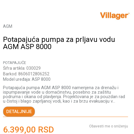
AGM
Potapajuća pumpa za prljavu vodu
AGM ASP 8000
POTAPAJUĆE
Šifra artikla:
030029
Barkod:
8606012806252
Model uređaja:
ASP 8000
Potapajuća pumpa AGM ASP 8000 namenjena za drenažu i
ispumpavanje vode u domaćinstvu, posebno za zaštitu
podruma i okana od plavljenja. Projektovana je za pouzdan rad
u čistoj i blago zaprljanoj vodi, kao i za brzu evakuaciju v
...
DETALJNIJE
Obavesti me o sniženju
6.399,00
RSD