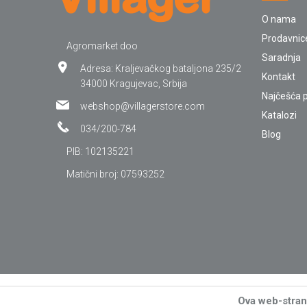
O nama
Prodavnic
Agromarket doo
Saradnja
Adresa: Kraljevačkog bataljona 235/2
Kontakt
34000 Kragujevac, Srbija
Najčešća p
webshop@villagerstore.com
Katalozi
034/200-784
Blog
PIB: 102135221
Matični broj: 07593252
Ova web-strani