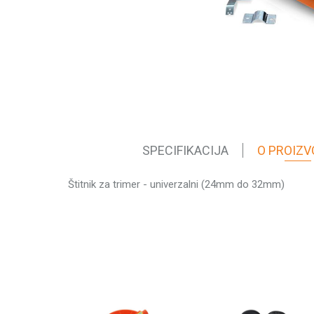
SPECIFIKACIJA
O PROIZV
Štitnik za trimer - univerzalni (24mm do 32mm)
Karakteristika
Ime/Nadimak
Kategorija
Težina pakovanja
Brend
Poruka