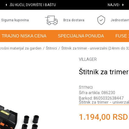
NAJVEĆI IZBOR MAŠINA I ALATA
Sigurna kupovina
Brza dostava
Jednostavn
TRAJNO NISKA CENA
SPECIJALNA PONUDA
FUSE 
trošni materijal za garden
Štitnici
Štitnik za trimer - univerzalni (24mm do
VILLAGER
Štitnik za trim
ŠTITNICI
Šifra artikla:
086230
Barkod:
8605032638447
Štitnik za trimer - unive
1.194,00
RSD