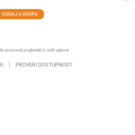
DODAJ U KORPU
ste proizvod pogledali iz svih uglova
RI
PROVERI DOSTUPNOST