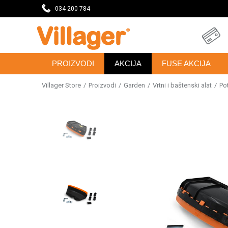
DAVNICU
034 200 784
SVE ZA VAŠU KUĆU, DVORIŠTE I BAŠTU
PROIZVODI
AKCIJA
FUSE AKCIJA
Villager Store
Proizvodi
Garden
Vrtni i baštenski alat
Po