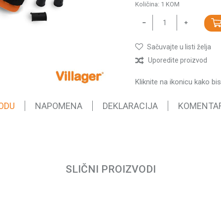
Količina:
1
KOM
Sačuvajte u listi želja
Uporedite proizvod
Kliknite na ikonicu kako bi
ODU
NAPOMENA
DEKLARACIJA
KOMENTA
Vrednost
Email
Štitnici
0.5 kg
SLIČNI PROIZVODI
Villager