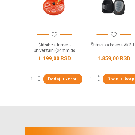
POŠALJI
Štitnik za trimer -
Štitnici za kolena VKP 
univerzalni (24mm do
32mm) - Tarup
1.199,00
RSD
1.859,00
RSD
Dodaj u korpu
Dodaj u korp