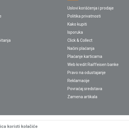
Uslovi korišćenja i prodaje
e
Politika privatnosti
Kako kupiti
Isporuka
itanja
Click & Collect
Načini plaćanja
Plaćanje karticama
Web kredit Raiffeisen banke
Pravo na odustajanje
Reklamacije
Povraćaj sredstava
Zamena artikala
ca koristi kolačiće