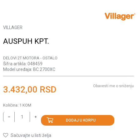
VILLAGER
AUSPUH KPT.
DELOVI 2T MOTORA - OSTALO
Šifra artikla:
048459
Model uređaja:
BC 2700XC
Obavesti me o sniženju
3.432,00
RSD
Količina:
1
KOM
DODAJ U KORPU
Sačuvajte u listi želja