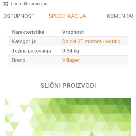
Uporedite proizvod
 DOSTUPNOST
SPECIFIKACIJA
KOMENTAR
Karakteristika
Vrednost
Kategorija
Delovi 2T motora - ostalo
Težina pakovanja
0.34 kg
Brend
Villager
Ime/Nadimak
SLIČNI PROIZVODI
Email
Poruka