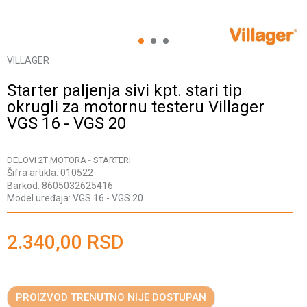
1
2
3
VILLAGER
Starter paljenja sivi kpt. stari tip
okrugli za motornu testeru Villager
VGS 16 - VGS 20
DELOVI 2T MOTORA - STARTERI
Šifra artikla:
010522
Barkod:
8605032625416
Model uređaja:
VGS 16 - VGS 20
2.340,00
RSD
PROIZVOD TRENUTNO NIJE DOSTUPAN