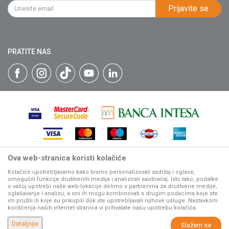
PIB: 102135221
Najčešća pitanja
Prijavite se
Isporuka
Katalozi
Matični broj: 07593252
Click & Collect
Blog
Načini plaćanja
PRATITE NAS
Plaćanje karticama
Web kredit Raiffeisen banke
Pravo na odustajanje
Reklamacije
Povraćaj sredstava
Zamena artikala
Ova web-stranica koristi kolačiće
Nastojimo da budemo što precizniji u opisu proizvoda, prikazu
slika i samih cena, ali ne možemo garantovati da su sve
Kolačiće upotrebljavamo kako bismo personalizovali sadržaj i oglase,
omogućili funkcije društvenih medija i analizirali saobraćaj. Isto tako, podatke
informacije kompletne i bez grešaka.
o vašoj upotrebi naše web-lokacije delimo s partnerima za društvene medije,
Svi artikli prikazani na sajtu su deo naše ponude, ali ne
oglašavanje i analizu, a oni ih mogu kombinovati s drugim podacima koje ste
podrazumeva da su dostupni u svakom trenutku.
im pružili ili koje su prikupili dok ste upotrebljavali njihove usluge. Nastavkom
korišćenja naših internet stranica vi prihvatate našu upotrebu kolačića.
www.villagerstore.com
NB SOFT
©2026
, Izrada
. Sva prava zadržana.
Detaljnije
Slažem se