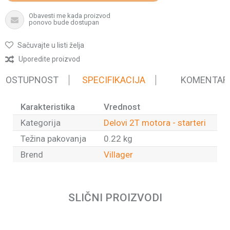
Obavesti me kada proizvod
ponovo bude dostupan
Sačuvajte u listi želja
Uporedite proizvod
 DOSTUPNOST
SPECIFIKACIJA
KOMENTAR
Karakteristika
Vrednost
Kategorija
Delovi 2T motora - starteri
Težina pakovanja
0.22 kg
Brend
Villager
Ime/Nadimak
SLIČNI PROIZVODI
Email