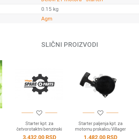
0.15 kg
Agm
Email
SLIČNI PROIZVODI
Starter kpt. za
Starter paljenja kpt. za
četvorotaktni benzinski
motornu prskalicu Villager
motor R 100
DM 25
3.432,00
RSD
1.482,00
RSD