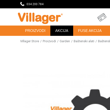
DAVNICU
034 200 784
SVE ZA VAŠU KUĆU, DVORIŠTE I BAŠTU
PROIZVODI
AKCIJA
FUSE AKCIJA
Villager Store
Proizvodi
Garden
Baštenski alati
Baštensk