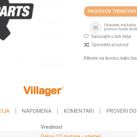
PROIZVOD TRENUTNO
Obavesti me kada
ponovo bude dos
Sačuvajte u listi želja
Uporedite proizvod
Kliknite na ikonicu kako bi
CIJA
NAPOMENA
KOMENTARI
PROVERI D
Vrednost
Delovi 2T motora - starteri