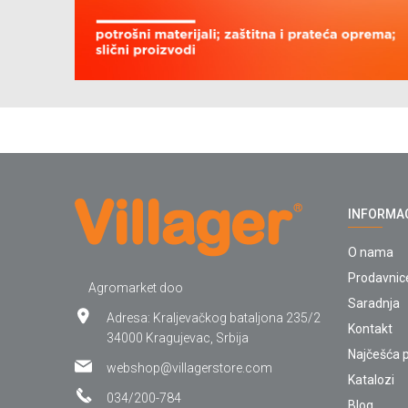
INFORMA
O nama
Prodavnic
Agromarket doo
Saradnja
Adresa: Kraljevačkog bataljona 235/2
Kontakt
34000 Kragujevac, Srbija
Najčešća p
webshop@villagerstore.com
Katalozi
034/200-784
Blog