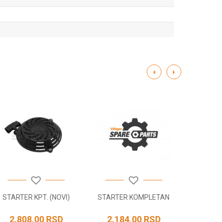
STARTER KPT. (NOVI)
STARTER KOMPLETAN
NOSA
C
2.808,00
RSD
2.184,00
RSD
343