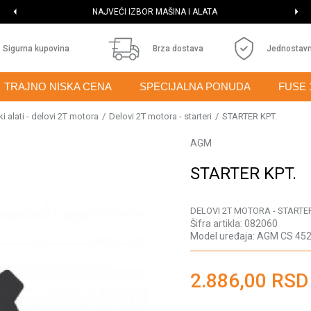
NAJVEĆI IZBOR MAŠINA I ALATA
Sigurna kupovina
Brza dostava
Jednostavn
TRAJNO NISKA CENA
SPECIJALNA PONUDA
FUSE 
i alati - delovi 2T motora
Delovi 2T motora - starteri
STARTER KPT.
AGM
STARTER KPT.
DELOVI 2T MOTORA - STARTE
Šifra artikla:
082060
Model uređaja:
AGM CS 452
2.886,00
RSD