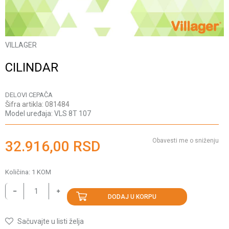
VILLAGER
CILINDAR
DELOVI CEPAČA
Šifra artikla:
081484
Model uređaja:
VLS 8T 107
Obavesti me o sniženju
32.916,00
RSD
Količina:
1
KOM
DODAJ U KORPU
Sačuvajte u listi želja