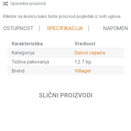
Uporedite proizvod
Kliknite na ikonicu kako biste proizvod pogledali iz svih uglova
 DOSTUPNOST
SPECIFIKACIJA
NAPOMEN
Karakteristika
Vrednost
Kategorija
Delovi cepača
Težina pakovanja
12.7 kg
Brend
Villager
Ime/Nadimak
SLIČNI PROIZVODI
Email