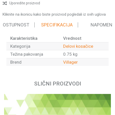
Uporedite proizvod
Kliknite na ikonicu kako biste proizvod pogledali iz svih uglova
 DOSTUPNOST
SPECIFIKACIJA
NAPOMEN
Karakteristika
Vrednost
Kategorija
Delovi kosačice
Težina pakovanja
0.75 kg
Brend
Villager
Ime/Nadimak
SLIČNI PROIZVODI
Email