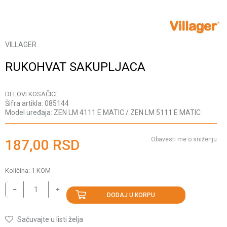
VILLAGER
RUKOHVAT SAKUPLJACA
DELOVI KOSAČICE
Šifra artikla:
085144
Model uređaja:
ZEN LM 4111 E MATIC / ZEN LM 5111 E MATIC
Obavesti me o sniženju
187,00
RSD
Količina:
1
KOM
DODAJ U KORPU
Sačuvajte u listi želja