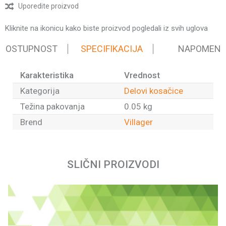
Uporedite proizvod
Kliknite na ikonicu kako biste proizvod pogledali iz svih uglova
 DOSTUPNOST
SPECIFIKACIJA
NAPOMEN
Karakteristika
Vrednost
Kategorija
Delovi kosačice
Težina pakovanja
0.05 kg
Brend
Villager
Ime/Nadimak
SLIČNI PROIZVODI
Email