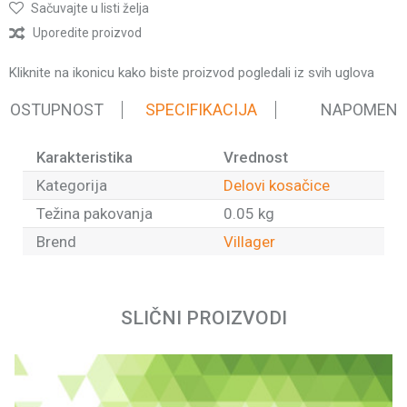
Sačuvajte u listi želja
Uporedite proizvod
Kliknite na ikonicu kako biste proizvod pogledali iz svih uglova
 DOSTUPNOST
SPECIFIKACIJA
NAPOMEN
Karakteristika
Vrednost
Kategorija
Delovi kosačice
Težina pakovanja
0.05 kg
Brend
Villager
Ime/Nadimak
SLIČNI PROIZVODI
Email