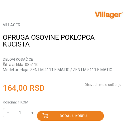
VILLAGER
OPRUGA OSOVINE POKLOPCA
KUCISTA
DELOVI KOSAČICE
Šifra artikla:
085110
Model uređaja:
ZEN LM 4111 E MATIC / ZEN LM 5111 E MATIC
Obavesti me o sniženju
164,00
RSD
Količina:
1
KOM
DODAJ U KORPU