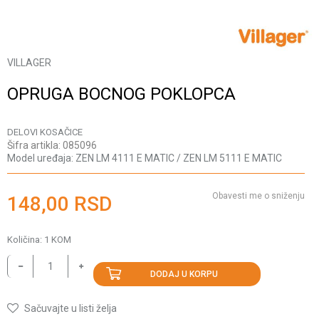
VILLAGER
OPRUGA BOCNOG POKLOPCA
DELOVI KOSAČICE
Šifra artikla:
085096
Model uređaja:
ZEN LM 4111 E MATIC / ZEN LM 5111 E MATIC
Obavesti me o sniženju
148,00
RSD
Količina:
1
KOM
DODAJ U KORPU
Sačuvajte u listi želja