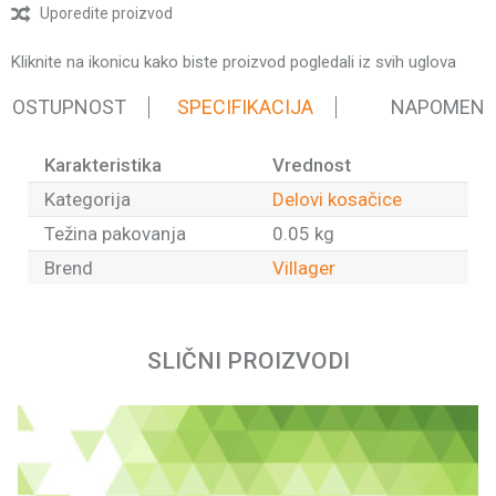
Uporedite proizvod
Kliknite na ikonicu kako biste proizvod pogledali iz svih uglova
 DOSTUPNOST
SPECIFIKACIJA
NAPOMEN
Karakteristika
Vrednost
Kategorija
Delovi kosačice
Težina pakovanja
0.05 kg
Brend
Villager
Ime/Nadimak
SLIČNI PROIZVODI
Email