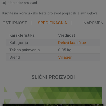
Uporedite proizvod
Kliknite na ikonicu kako biste proizvod pogledali iz svih uglova
 DOSTUPNOST
SPECIFIKACIJA
NAPOMEN
Karakteristika
Vrednost
Kategorija
Delovi kosačice
Težina pakovanja
0.05 kg
Brend
Villager
Ime/Nadimak
SLIČNI PROIZVODI
Email