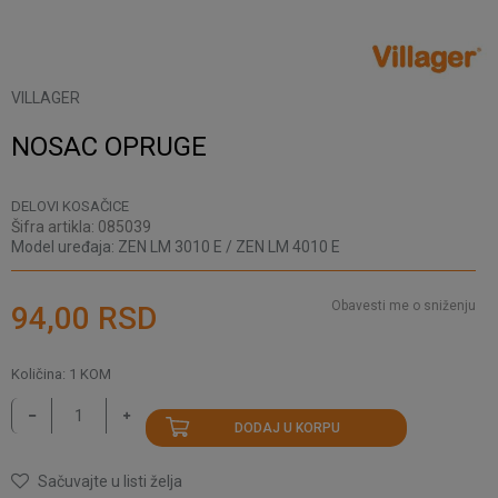
VILLAGER
NOSAC OPRUGE
DELOVI KOSAČICE
Šifra artikla:
085039
Model uređaja:
ZEN LM 3010 E / ZEN LM 4010 E
Obavesti me o sniženju
94,00
RSD
Količina:
1
KOM
DODAJ U KORPU
Sačuvajte u listi želja