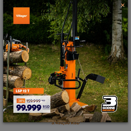
×
Poruka
POŠALJI
NOZ 43 cm
3.450,00
RSD