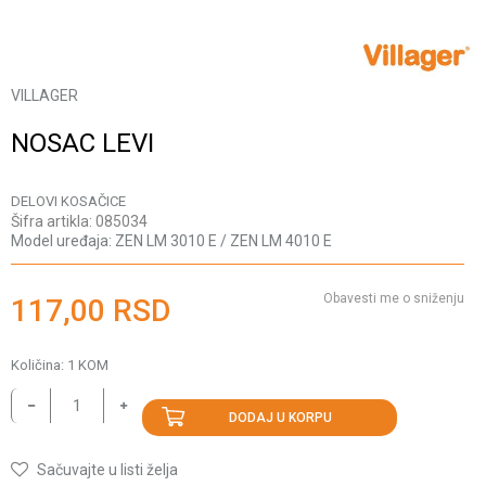
VILLAGER
NOSAC LEVI
DELOVI KOSAČICE
Šifra artikla:
085034
Model uređaja:
ZEN LM 3010 E / ZEN LM 4010 E
Obavesti me o sniženju
117,00
RSD
Količina:
1
KOM
DODAJ U KORPU
Sačuvajte u listi želja