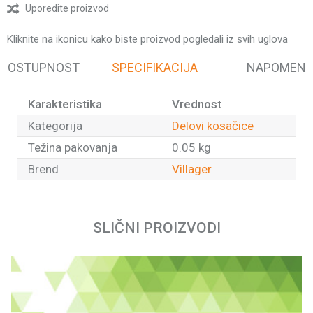
Uporedite proizvod
Kliknite na ikonicu kako biste proizvod pogledali iz svih uglova
 DOSTUPNOST
SPECIFIKACIJA
NAPOMEN
Karakteristika
Vrednost
Kategorija
Delovi kosačice
Težina pakovanja
0.05 kg
Brend
Villager
Ime/Nadimak
SLIČNI PROIZVODI
Email