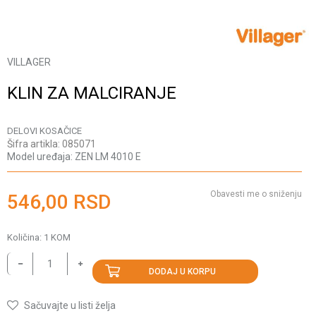
VILLAGER
KLIN ZA MALCIRANJE
DELOVI KOSAČICE
Šifra artikla:
085071
Model uređaja:
ZEN LM 4010 E
Obavesti me o sniženju
546,00
RSD
Količina:
1
KOM
DODAJ U KORPU
Sačuvajte u listi želja