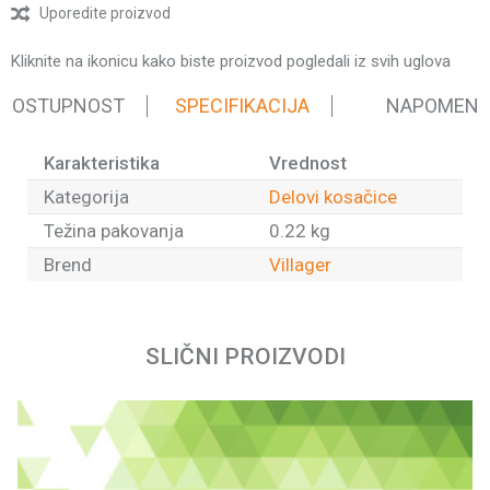
Uporedite proizvod
Kliknite na ikonicu kako biste proizvod pogledali iz svih uglova
 DOSTUPNOST
SPECIFIKACIJA
NAPOMEN
Karakteristika
Vrednost
Kategorija
Delovi kosačice
Težina pakovanja
0.22 kg
Brend
Villager
Ime/Nadimak
SLIČNI PROIZVODI
Email