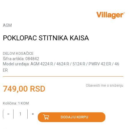
AGM
POKLOPAC STITNIKA KAISA
DELOVI KOSAČICE
Šifra artikla:
084842
Model uređaja:
AGM 4224 R / 4624 R / 5124 R / PWRV 42 ER / 46
ER
Obavesti me o sniženju
749,00
RSD
Količina:
1
KOM
DODAJ U KORPU