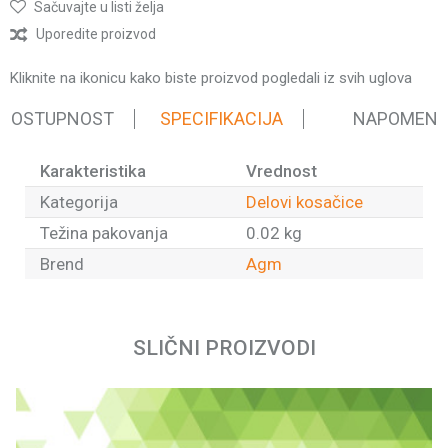
Sačuvajte u listi želja
Uporedite proizvod
Kliknite na ikonicu kako biste proizvod pogledali iz svih uglova
 DOSTUPNOST
SPECIFIKACIJA
NAPOMEN
Karakteristika
Vrednost
Kategorija
Delovi kosačice
Težina pakovanja
0.02 kg
Brend
Agm
Ime/Nadimak
SLIČNI PROIZVODI
Email