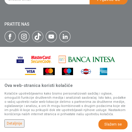
Isporuka
Katalozi
Matični broj: 07593252
Click & Collect
Blog
Načini plaćanja
PRATITE NAS
Plaćanje karticama
Web kredit Raiffeisen banke
Pravo na odustajanje
Reklamacije
Povraćaj sredstava
Zamena artikala
Ova web-stranica koristi kolačiće
Nastojimo da budemo što precizniji u opisu proizvoda, prikazu
slika i samih cena, ali ne možemo garantovati da su sve
Kolačiće upotrebljavamo kako bismo personalizovali sadržaj i oglase,
omogućili funkcije društvenih medija i analizirali saobraćaj. Isto tako, podatke
informacije kompletne i bez grešaka.
o vašoj upotrebi naše web-lokacije delimo s partnerima za društvene medije,
Svi artikli prikazani na sajtu su deo naše ponude, ali ne
oglašavanje i analizu, a oni ih mogu kombinovati s drugim podacima koje ste
podrazumeva da su dostupni u svakom trenutku.
im pružili ili koje su prikupili dok ste upotrebljavali njihove usluge. Nastavkom
korišćenja naših internet stranica vi prihvatate našu upotrebu kolačića.
www.villagerstore.com
NB SOFT
©2026
, Izrada
. Sva prava zadržana.
Detaljnije
Slažem se