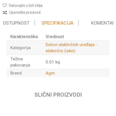
Sačuvajte u listi želja
Uporedite proizvod
 DOSTUPNOST
SPECIFIKACIJA
KOMENTAR
Karakteristika
Vrednost
Delovi električnih uređaja -
Kategorija
električni čekići
Težina
0.01 kg
pakovanja
Brend
Agm
Ime/Nadimak
SLIČNI PROIZVODI
Email