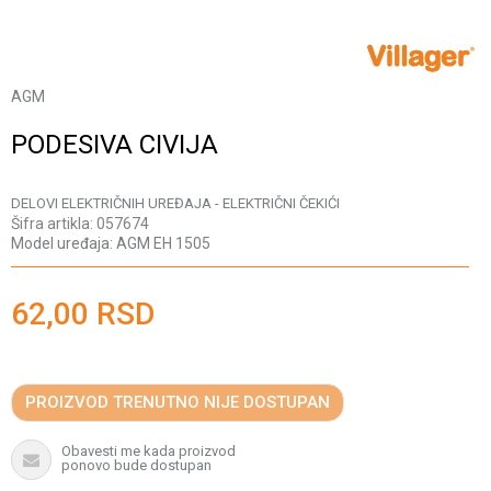
AGM
PODESIVA CIVIJA
DELOVI ELEKTRIČNIH UREĐAJA - ELEKTRIČNI ČEKIĆI
Šifra artikla:
057674
Model uređaja:
AGM EH 1505
62,00
RSD
PROIZVOD TRENUTNO NIJE DOSTUPAN
Obavesti me kada proizvod
ponovo bude dostupan