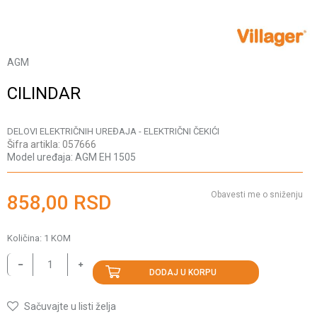
AGM
CILINDAR
DELOVI ELEKTRIČNIH UREĐAJA - ELEKTRIČNI ČEKIĆI
Šifra artikla:
057666
Model uređaja:
AGM EH 1505
Obavesti me o sniženju
858,00
RSD
Količina:
1
KOM
DODAJ U KORPU
Sačuvajte u listi želja