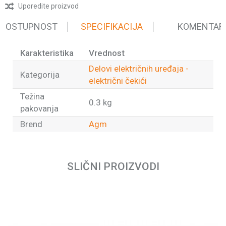
Uporedite proizvod
 DOSTUPNOST
SPECIFIKACIJA
KOMENTAR
Karakteristika
Vrednost
Delovi električnih uređaja -
Kategorija
električni čekići
Težina
0.3 kg
pakovanja
Brend
Agm
Ime/Nadimak
SLIČNI PROIZVODI
Email