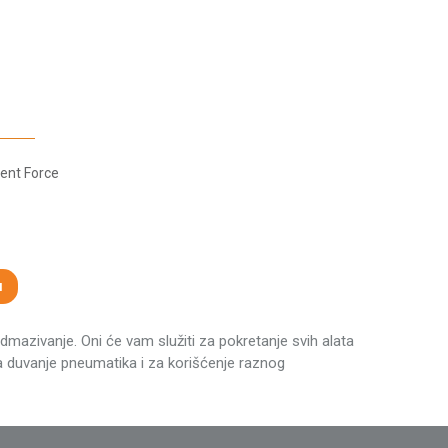
lent Force
u
dmazivanje. Oni će vam služiti za pokretanje svih alata
 za duvanje pneumatika i za korišćenje raznog