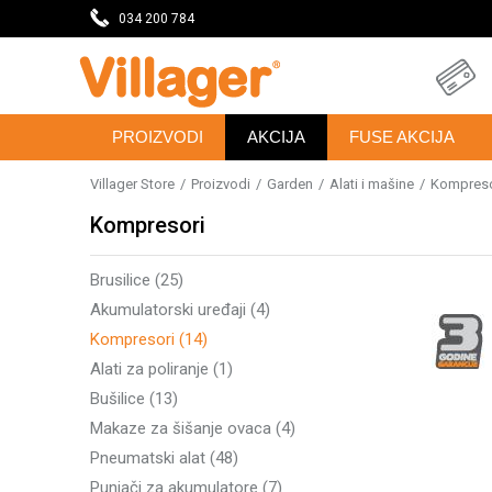
eseca
034 200 784
DOBRODOŠLI NA VILLAGER ONLINE PRODAVNICU
PROIZVODI
AKCIJA
FUSE AKCIJA
Villager Store
Proizvodi
Garden
Alati i mašine
Kompreso
Kompresori
Brusilice
(25)
Akumulatorski uređaji
(4)
Kompresori
(14)
Alati za poliranje
(1)
Bušilice
(13)
Makaze za šišanje ovaca
(4)
Pneumatski alat
(48)
Punjači za akumulatore
(7)