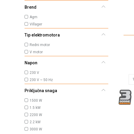
Brend
Agm
Villager
Tip elektromotora
Redni motor
V motor
Napon
230 V
230 V ~ 50 Hz
Priključna snaga
1500 W
1.5 kW
2200 W
2.2 kW
3000 W