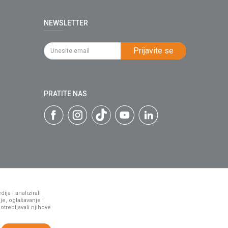
NEWSLETTER
Prijavite se
PRATITE NAS
ja i analizirali
je, oglašavanje i
otrebljavali njihove