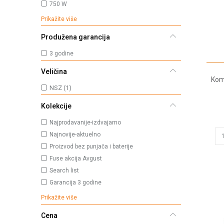
750 W
Prikažite više
Produžena garancija
3 godine
Veličina
Kom
NSZ
(1)
Kolekcije
Najprodavanije-izdvajamo
Najnovije-aktuelno
Proizvod bez punjača i baterije
Fuse akcija Avgust
Search list
Garancija 3 godine
Prikažite više
Cena