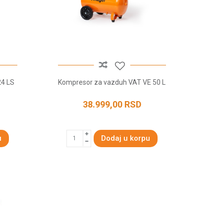
24 LS
Kompresor za vazduh VAT VE 50 L
38.999,00
RSD
u
Dodaj u korpu