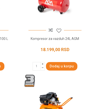
100 L
Kompresor za vazduh 24L AGM
18.199,00
RSD
u
Dodaj u korpu