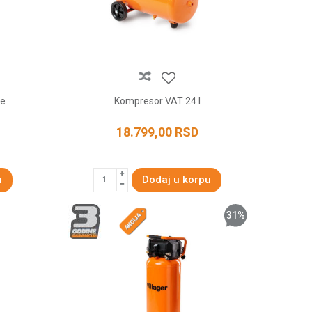
me
Kompresor VAT 24 l
18.799,00
RSD
u
Dodaj u korpu
31
%