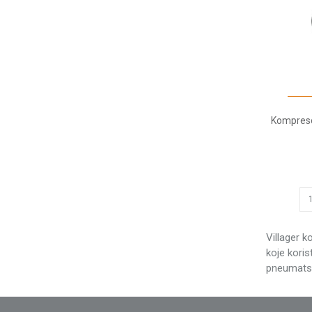
Kompresor
Villager k
koje koris
pneumatsko