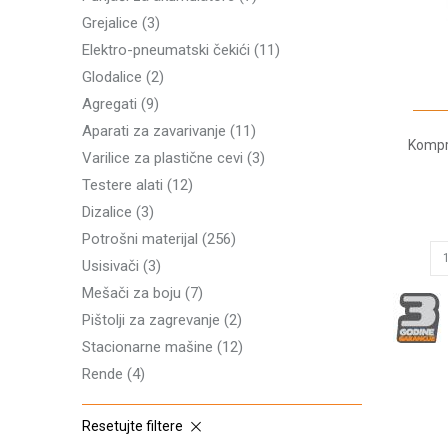
Grejalice
(3)
Elektro-pneumatski čekići
(11)
Glodalice
(2)
Agregati
(9)
Aparati za zavarivanje
(11)
Kompr
Varilice za plastične cevi
(3)
Testere alati
(12)
Dizalice
(3)
Potrošni materijal
(256)
Usisivači
(3)
Mešači za boju
(7)
Pištolji za zagrevanje
(2)
Stacionarne mašine
(12)
Rende
(4)
Resetujte filtere