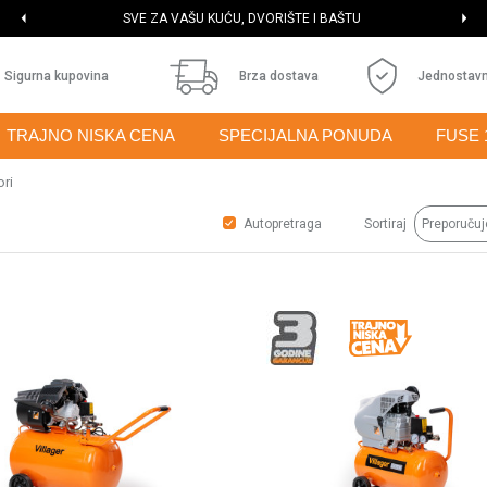
SVE ZA VAŠU KUĆU, DVORIŠTE I BAŠTU
Sigurna kupovina
Brza dostava
Jednostavn
TRAJNO NISKA CENA
SPECIJALNA PONUDA
FUSE 
ri
Autopretraga
Sortiraj