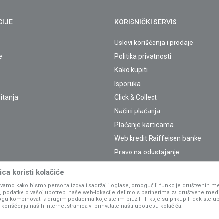
CIJE
KORISNIČKI SERVIS
Uslovi korišćenja i prodaje
e
Politika privatnosti
Kako kupiti
Isporuka
itanja
Click & Collect
Načini plaćanja
Plaćanje karticama
Web kredit Raiffeisen banke
Pravo na odustajanje
Reklamacije
ca koristi kolačiće
Povraćaj sredstava
vamo kako bismo personalizovali sadržaj i oglase, omogućili funkcije društvenih medi
Zamena artikala
ko, podatke o vašoj upotrebi naše web-lokacije delimo s partnerima za društvene medi
ogu kombinovati s drugim podacima koje ste im pružili ili koje su prikupili dok ste up
orišćenja naših internet stranica vi prihvatate našu upotrebu kolačića.