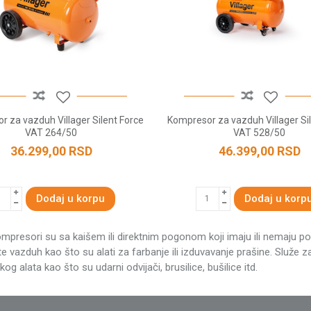
 za vazduh Villager Silent Force
Kompresor za vazduh Villager Si
VAT 264/50
VAT 528/50
36.299,00
RSD
46.399,00
RSD
Dodaj u korpu
Dodaj u korp
ompresori su sa kaišem ili direktnim pogonom koji imaju ili nemaju po
te vazduh kao što su alati za farbanje ili izduvavanje prašine. Služe
g alata kao što su udarni odvijači, brusilice, bušilice itd.