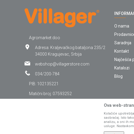
INFORMA
O nama
Prodavnic
Agromarket doo
Saradnja
Adresa: Kraljevačkog bataljona 235/2
Kontakt
34000 Kragujevac, Srbija
Najčešća p
webshop@villagerstore.com
Katalozi
034/200-784
Blog
PIB: 102135221
Matični broj: 07593252
Ova web-strani
Kolačiće upotreblja
saobraćaj. Isto ta
analizu, a oni ih m
usluge. Nastavkom k