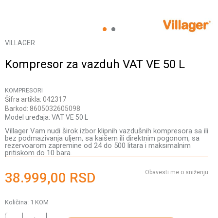
1
2
VILLAGER
Kompresor za vazduh VAT VE 50 L
KOMPRESORI
Šifra artikla:
042317
Barkod:
8605032605098
Model uređaja:
VAT VE 50 L
Villager Vam nudi širok izbor klipnih vazdušnih kompresora sa ili
bez podmazivanja uljem, sa kaišem ili direktnim pogonom, sa
rezervoarom zapremine od 24 do 500 litara i maksimalnim
pritiskom do 10 bara.
Obavesti me o sniženju
38.999,00
RSD
Količina:
1
KOM