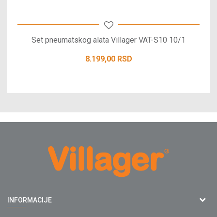
Set pneumatskog alata Villager VAT-S10 10/1
8.199,00
RSD
Agromarket doo
INFORMACIJE
Adresa: Kraljevačkog bataljona 235/2