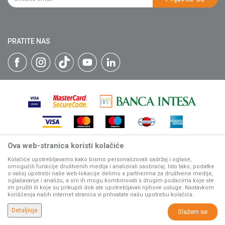
Isporuka
Katalozi
Matični broj: 07593252
Click & Collect
Blog
Načini plaćanja
PRATITE NAS
Plaćanje karticama
Web kredit Raiffeisen banke
Pravo na odustajanje
Reklamacije
Povraćaj sredstava
Zamena artikala
Ova web-stranica koristi kolačiće
Nastojimo da budemo što precizniji u opisu proizvoda, prikazu
slika i samih cena, ali ne možemo garantovati da su sve
Kolačiće upotrebljavamo kako bismo personalizovali sadržaj i oglase,
omogućili funkcije društvenih medija i analizirali saobraćaj. Isto tako, podatke
informacije kompletne i bez grešaka.
o vašoj upotrebi naše web-lokacije delimo s partnerima za društvene medije,
Svi artikli prikazani na sajtu su deo naše ponude, ali ne
oglašavanje i analizu, a oni ih mogu kombinovati s drugim podacima koje ste
podrazumeva da su dostupni u svakom trenutku.
im pružili ili koje su prikupili dok ste upotrebljavali njihove usluge. Nastavkom
korišćenja naših internet stranica vi prihvatate našu upotrebu kolačića.
www.villagerstore.com
NB SOFT
©2026
, Izrada
. Sva prava zadržana.
Detaljnije
Slažem se