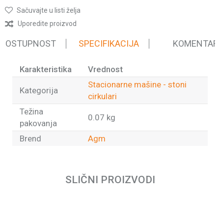
Sačuvajte u listi želja
Uporedite proizvod
 DOSTUPNOST
SPECIFIKACIJA
KOMENTAR
Karakteristika
Vrednost
Stacionarne mašine - stoni
Kategorija
cirkulari
Težina
0.07 kg
pakovanja
Brend
Agm
Ime/Nadimak
SLIČNI PROIZVODI
Email