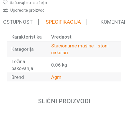
Sačuvajte u listi želja
Uporedite proizvod
 DOSTUPNOST
SPECIFIKACIJA
KOMENTAR
Karakteristika
Vrednost
Stacionarne mašine - stoni
Kategorija
cirkulari
Težina
0.06 kg
pakovanja
Brend
Agm
Ime/Nadimak
SLIČNI PROIZVODI
Email