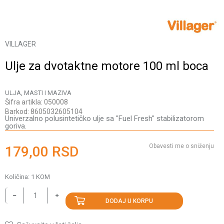
VILLAGER
Ulje za dvotaktne motore 100 ml boca
ULJA, MASTI I MAZIVA
Šifra artikla:
050008
Barkod:
8605032605104
Univerzalno polusintetičko ulje sa "Fuel Fresh" stabilizatorom
goriva.
Obavesti me o sniženju
179,00
RSD
Količina:
1
KOM
DODAJ U KORPU