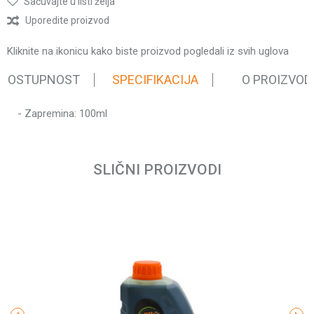
Sačuvajte u listi želja
Uporedite proizvod
Kliknite na ikonicu kako biste proizvod pogledali iz svih uglova
 DOSTUPNOST
SPECIFIKACIJA
O PROIZVOD
- Zapremina: 100ml
Karakteristika
Vrednost
Ime/Nadimak
Kategorija
Ulja, masti i maziva
Težina pakovanja
0.1 kg
SLIČNI PROIZVODI
Brend
Villager
Email
Poruka