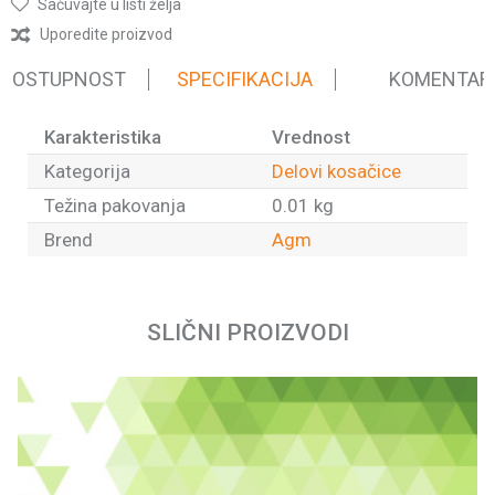
Sačuvajte u listi želja
Uporedite proizvod
 DOSTUPNOST
SPECIFIKACIJA
KOMENTAR
Karakteristika
Vrednost
Kategorija
Delovi kosačice
Težina pakovanja
0.01 kg
Brend
Agm
Ime/Nadimak
SLIČNI PROIZVODI
Email
Poruka