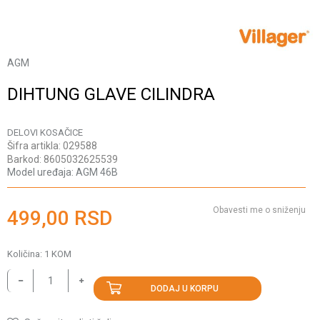
AGM
DIHTUNG GLAVE CILINDRA
DELOVI KOSAČICE
Šifra artikla:
029588
Barkod:
8605032625539
Model uređaja:
AGM 46B
Obavesti me o sniženju
499,00
RSD
Količina:
1
KOM
DODAJ U KORPU