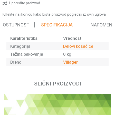
Uporedite proizvod
Kliknite na ikonicu kako biste proizvod pogledali iz svih uglova
 DOSTUPNOST
SPECIFIKACIJA
NAPOMEN
Karakteristika
Vrednost
Kategorija
Delovi kosačice
Težina pakovanja
0 kg
Brend
Villager
Ime/Nadimak
SLIČNI PROIZVODI
Email