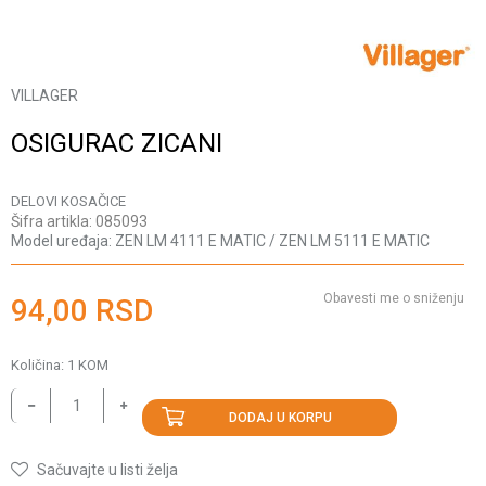
VILLAGER
OSIGURAC ZICANI
DELOVI KOSAČICE
Šifra artikla:
085093
Model uređaja:
ZEN LM 4111 E MATIC / ZEN LM 5111 E MATIC
Obavesti me o sniženju
94,00
RSD
Količina:
1
KOM
DODAJ U KORPU
Sačuvajte u listi želja