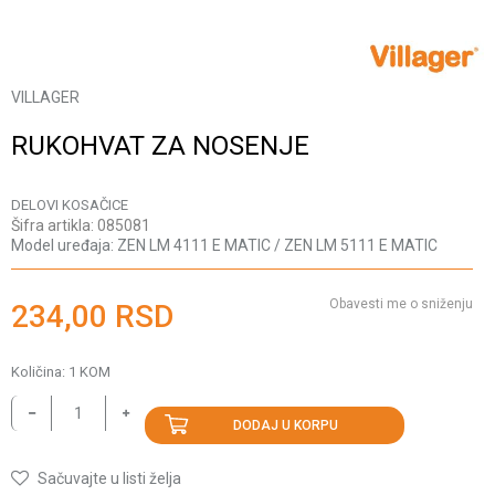
VILLAGER
RUKOHVAT ZA NOSENJE
DELOVI KOSAČICE
Šifra artikla:
085081
Model uređaja:
ZEN LM 4111 E MATIC / ZEN LM 5111 E MATIC
Obavesti me o sniženju
234,00
RSD
Količina:
1
KOM
DODAJ U KORPU
Sačuvajte u listi želja