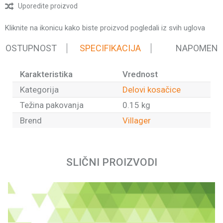
Uporedite proizvod
Kliknite na ikonicu kako biste proizvod pogledali iz svih uglova
 DOSTUPNOST
SPECIFIKACIJA
NAPOMEN
Karakteristika
Vrednost
Kategorija
Delovi kosačice
Težina pakovanja
0.15 kg
Brend
Villager
Ime/Nadimak
SLIČNI PROIZVODI
Email