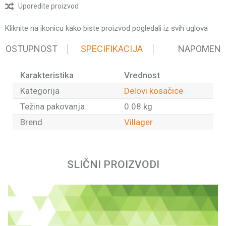
Uporedite proizvod
Kliknite na ikonicu kako biste proizvod pogledali iz svih uglova
 DOSTUPNOST
SPECIFIKACIJA
NAPOMEN
Karakteristika
Vrednost
Kategorija
Delovi kosačice
Težina pakovanja
0.08 kg
Brend
Villager
Ime/Nadimak
SLIČNI PROIZVODI
Email