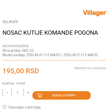
VILLAGER
NOSAC KUTIJE KOMANDE POGONA
DELOVI KOSAČICE
Šifra artikla:
085122
Model uređaja:
ZEN LM 4111 E MATIC / ZEN LM 5111 E MATIC
Obavesti me o sniženju
195,00
RSD
Količina:
1
KOM
DODAJ U KORPU
Sačuvajte u listi želja