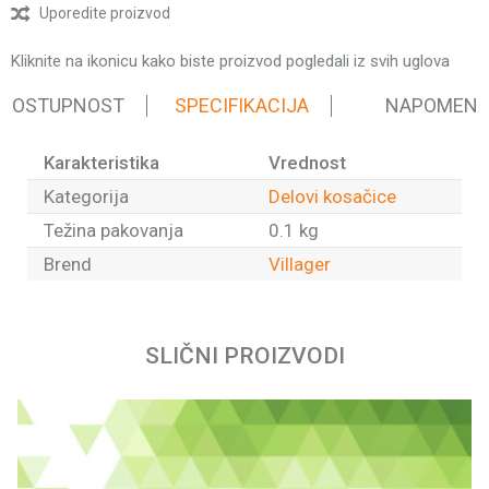
Uporedite proizvod
Kliknite na ikonicu kako biste proizvod pogledali iz svih uglova
 DOSTUPNOST
SPECIFIKACIJA
NAPOMEN
Karakteristika
Vrednost
Kategorija
Delovi kosačice
Težina pakovanja
0.1 kg
Brend
Villager
Ime/Nadimak
SLIČNI PROIZVODI
Email