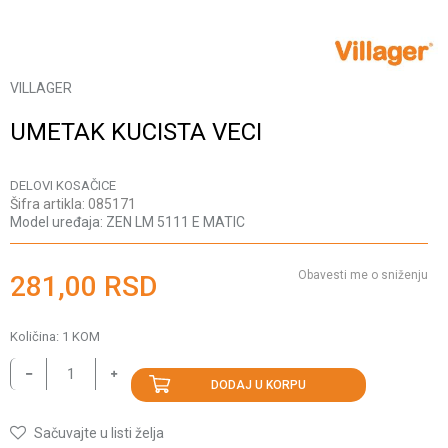
VILLAGER
UMETAK KUCISTA VECI
DELOVI KOSAČICE
Šifra artikla:
085171
Model uređaja:
ZEN LM 5111 E MATIC
Obavesti me o sniženju
281,00
RSD
Količina:
1
KOM
DODAJ U KORPU
Sačuvajte u listi želja