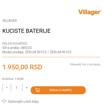
VILLAGER
KUCISTE BATERIJE
DELOVI KOSAČICE
Šifra artikla:
085025
Model uređaja:
ZEN LM 3010 E / ZEN LM 4010 E
Obavesti me o sniženju
1.950,00
RSD
Količina:
1
KOM
DODAJ U KORPU
Sačuvajte u listi želja