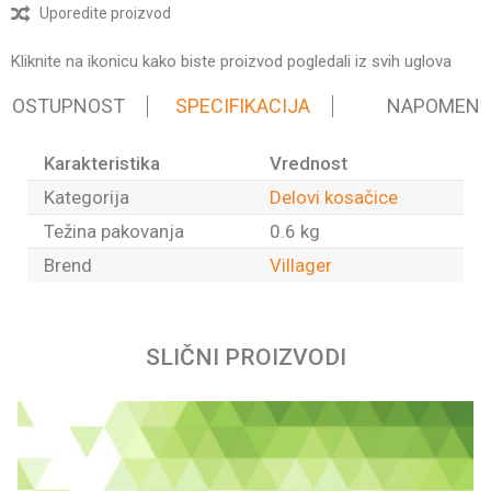
Uporedite proizvod
Kliknite na ikonicu kako biste proizvod pogledali iz svih uglova
 DOSTUPNOST
SPECIFIKACIJA
NAPOMEN
Karakteristika
Vrednost
Kategorija
Delovi kosačice
Težina pakovanja
0.6 kg
Brend
Villager
Ime/Nadimak
SLIČNI PROIZVODI
Email