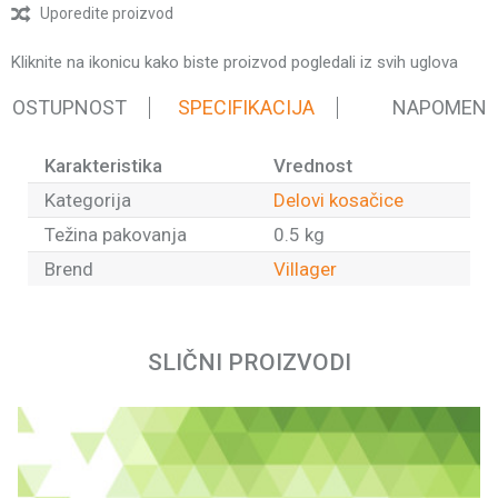
Uporedite proizvod
Kliknite na ikonicu kako biste proizvod pogledali iz svih uglova
 DOSTUPNOST
SPECIFIKACIJA
NAPOMEN
Karakteristika
Vrednost
Kategorija
Delovi kosačice
Težina pakovanja
0.5 kg
Brend
Villager
Ime/Nadimak
SLIČNI PROIZVODI
Email