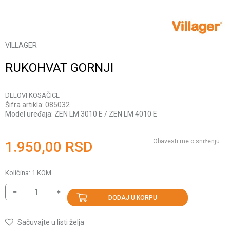
VILLAGER
RUKOHVAT GORNJI
DELOVI KOSAČICE
Šifra artikla:
085032
Model uređaja:
ZEN LM 3010 E / ZEN LM 4010 E
Obavesti me o sniženju
1.950,00
RSD
Količina:
1
KOM
DODAJ U KORPU
Sačuvajte u listi želja