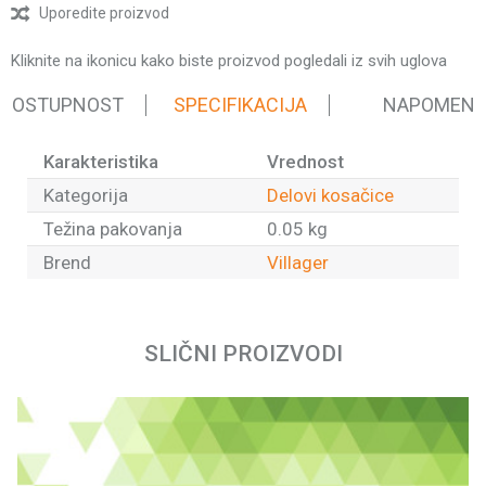
Uporedite proizvod
Kliknite na ikonicu kako biste proizvod pogledali iz svih uglova
 DOSTUPNOST
SPECIFIKACIJA
NAPOMEN
Karakteristika
Vrednost
Kategorija
Delovi kosačice
Težina pakovanja
0.05 kg
Brend
Villager
Ime/Nadimak
SLIČNI PROIZVODI
Email