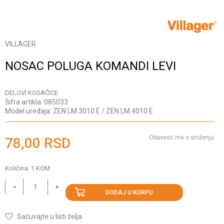
VILLAGER
NOSAC POLUGA KOMANDI LEVI
DELOVI KOSAČICE
Šifra artikla:
085033
Model uređaja:
ZEN LM 3010 E / ZEN LM 4010 E
Obavesti me o sniženju
78,00
RSD
Količina:
1
KOM
DODAJ U KORPU
Sačuvajte u listi želja