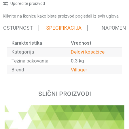
Uporedite proizvod
Kliknite na ikonicu kako biste proizvod pogledali iz svih uglova
 DOSTUPNOST
SPECIFIKACIJA
NAPOMEN
Karakteristika
Vrednost
Kategorija
Delovi kosačice
Težina pakovanja
0.3 kg
Brend
Villager
Ime/Nadimak
SLIČNI PROIZVODI
Email