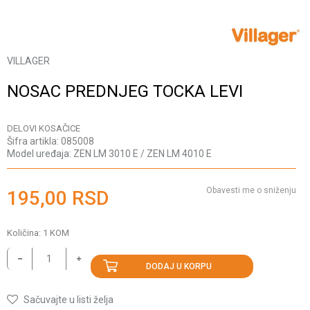
VILLAGER
NOSAC PREDNJEG TOCKA LEVI
DELOVI KOSAČICE
Šifra artikla:
085008
Model uređaja:
ZEN LM 3010 E / ZEN LM 4010 E
Obavesti me o sniženju
195,00
RSD
Količina:
1
KOM
DODAJ U KORPU
Sačuvajte u listi želja