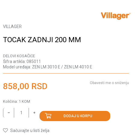
VILLAGER
TOCAK ZADNJI 200 MM
DELOVI KOSAČICE
Šifra artikla:
085011
Model uređaja:
ZEN LM 3010 E / ZEN LM 4010 E
Obavesti me o sniženju
858,00
RSD
Količina:
1
KOM
DODAJ U KORPU
Sačuvajte u listi želja