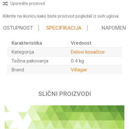
Uporedite proizvod
Kliknite na ikonicu kako biste proizvod pogledali iz svih uglova
 DOSTUPNOST
SPECIFIKACIJA
NAPOMEN
Karakteristika
Vrednost
Kategorija
Delovi kosačice
Težina pakovanja
0.4 kg
Brend
Villager
Ime/Nadimak
SLIČNI PROIZVODI
Email